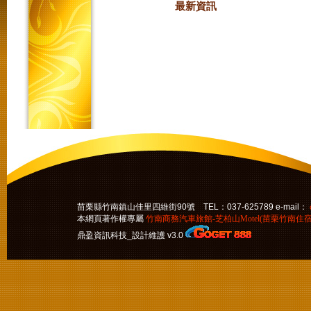
最新資訊
苗栗縣竹南鎮山佳里四維街90號 TEL：037-625789 e-mail：
本網頁著作權專屬
竹南商務汽車旅館-芝柏山Motel(苗栗竹南住宿
鼎盈資訊科技_設計維護 v3.0