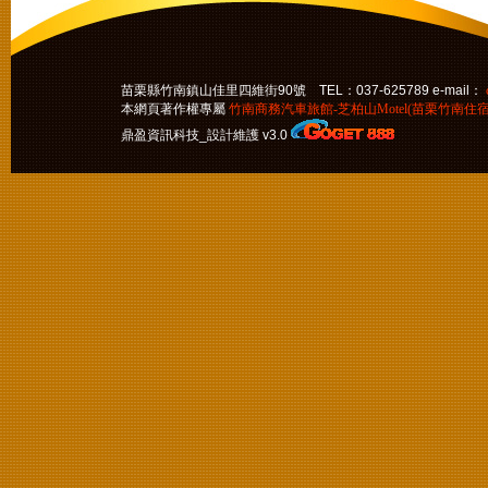
苗栗縣竹南鎮山佳里四維街90號 TEL：037-625789 e-mail：
本網頁著作權專屬
竹南商務汽車旅館-芝柏山Motel(苗栗竹南住宿
鼎盈資訊科技_設計維護 v3.0