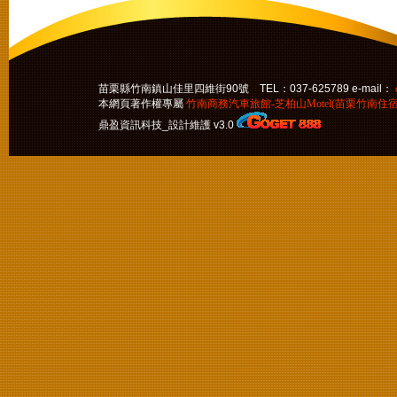
苗栗縣竹南鎮山佳里四維街90號 TEL：037-625789 e-mail：
本網頁著作權專屬
竹南商務汽車旅館-芝柏山Motel(苗栗竹南住宿
鼎盈資訊科技_設計維護 v3.0